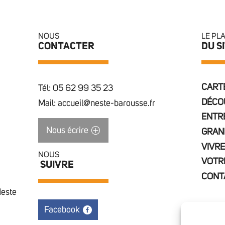
NOUS
LE PL
CONTACTER
DU S
CARTE
Tél: 05 62 99 35 23
DÉCO
Mail: accueil@neste-barousse.fr
ENTR
Nous écrire
GRAN
VIVRE
NOUS
VOTR
SUIVRE
CONT
Neste
Facebook