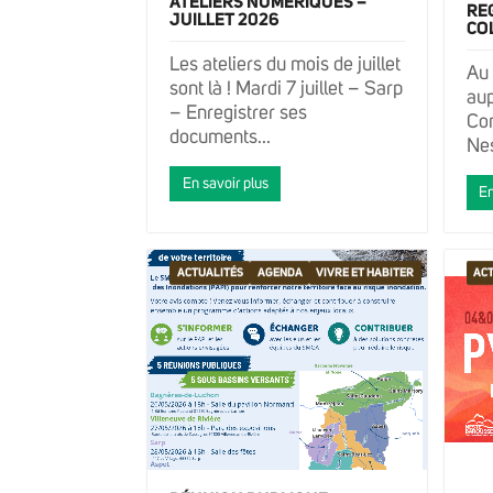
ATELIERS NUMÉRIQUES –
REG
JUILLET 2026
CO
Les ateliers du mois de juillet
Au 
sont là ! Mardi 7 juillet – Sarp
aup
– Enregistrer ses
Co
documents...
Nes
En savoir plus
En
ACTUALITÉS
AGENDA
VIVRE ET HABITER
ACT