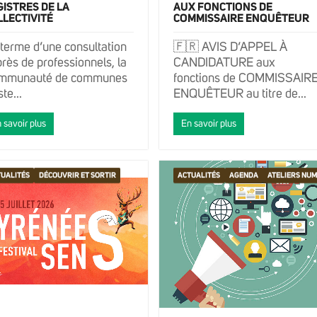
ISTRES DE LA
AUX FONCTIONS DE
LLECTIVITÉ
COMMISSAIRE ENQUÊTEUR
terme d’une consultation
🇫🇷 AVIS D’APPEL À
rès de professionnels, la
CANDIDATURE aux
mmunauté de communes
fonctions de COMMISSAIR
te...
ENQUÊTEUR au titre de...
 savoir plus
En savoir plus
UALITÉS
DÉCOUVRIR ET SORTIR
ACTUALITÉS
AGENDA
ATELIERS NU