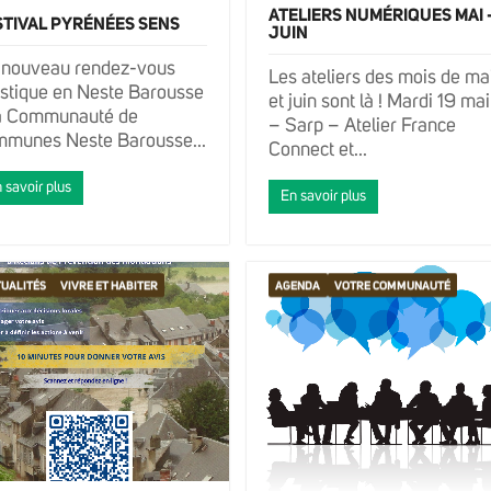
ATELIERS NUMÉRIQUES MAI 
STIVAL PYRÉNÉES SENS
JUIN
 nouveau rendez-vous
Les ateliers des mois de ma
istique en Neste Barousse
et juin sont là ! Mardi 19 mai
La Communauté de
– Sarp – Atelier France
mmunes Neste Barousse...
Connect et...
 savoir plus
En savoir plus
UALITÉS
VIVRE ET HABITER
AGENDA
VOTRE COMMUNAUTÉ