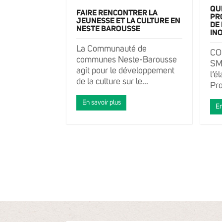
QU
FAIRE RENCONTRER LA
PR
JEUNESSE ET LA CULTURE EN
DE
NESTE BAROUSSE
INO
La Communauté de
CO
communes Neste-Barousse
SM
agit pour le développement
l’é
de la culture sur le...
Pr
En savoir plus
En