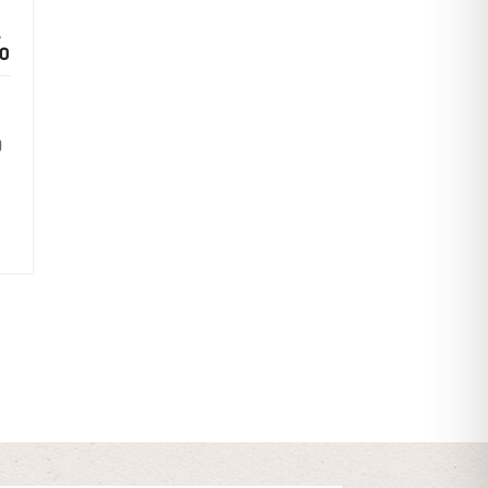
–
30
0