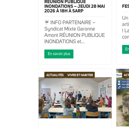
RÉUNION PUBLIQUE
INONDATIONS – JEUDI 28 MAI
FE
2026 À 18H À SARP
Un
☔ INFO PARTENAIRE –
art
Syndicat Mixte Garonne
! 
Amont RÉUNION PUBLIQUE
co
INONDATIONS et...
En
En savoir plus
ACTUALITÉS
VIVRE ET HABITER
ACT