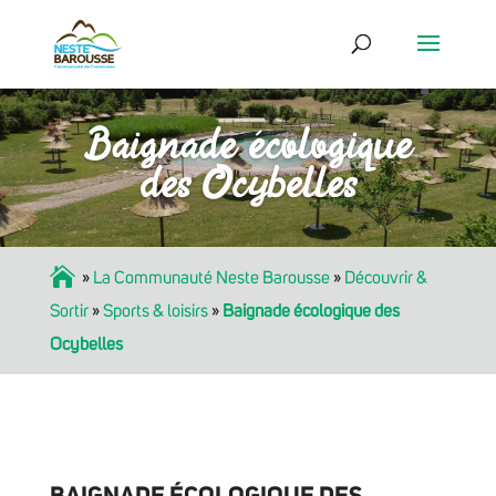
Baignade écologique
des Ocybelles
Accueil
»
La Communauté Neste Barousse
»
Découvrir &
Sortir
»
Sports & loisirs
»
Baignade écologique des
Ocybelles