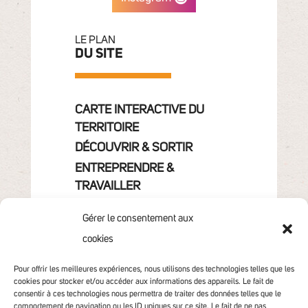
LE PLAN
DU SITE
CARTE INTERACTIVE DU
TERRITOIRE
DÉCOUVRIR & SORTIR
ENTREPRENDRE &
TRAVAILLER
GRANDIR
Gérer le consentement aux
VIVRE & HABITER
cookies
VOTRE COMMUNAUTÉ
CONTACT
Pour offrir les meilleures expériences, nous utilisons des technologies telles que les
cookies pour stocker et/ou accéder aux informations des appareils. Le fait de
consentir à ces technologies nous permettra de traiter des données telles que le
comportement de navigation ou les ID uniques sur ce site. Le fait de ne pas