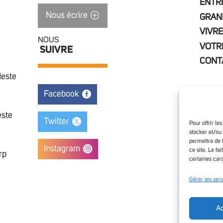
ENTR
Nous écrire
GRAN
VIVRE
NOUS
VOTR
SUIVRE
CONT
Neste
Facebook
este
Twitter
Pour offrir le
stocker et/ou
permettra de 
Instagram
ce site. Le fa
rp
certaines cara
Access
Gérer les ser
Ac