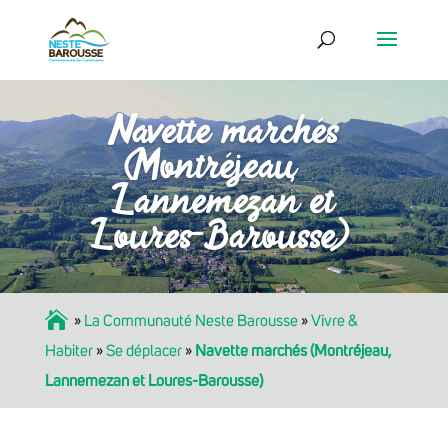
Navette marchés
(Montréjeau,
Lannemezan et
Loures-Barousse)
Accueil
»
La Communauté Neste Barousse
»
Vivre &
Habiter
»
Se déplacer
»
Navette marchés (Montréjeau,
Lannemezan et Loures-Barousse)