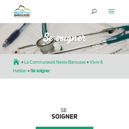
Se soigner
Accueil
»
La Communauté Neste Barousse
»
Vivre &
Habiter
»
Se soigner
SE
SOIGNER