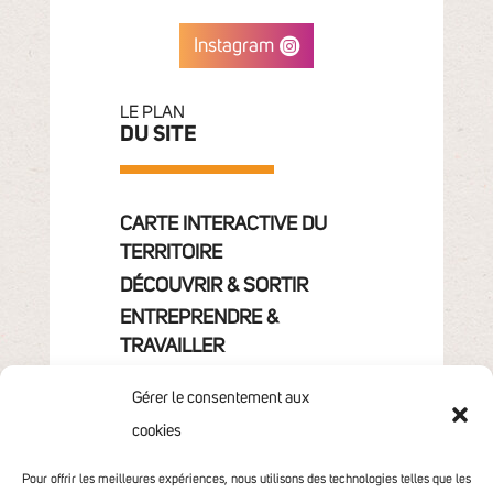
Instagram
LE PLAN
DU SITE
CARTE INTERACTIVE DU
TERRITOIRE
DÉCOUVRIR & SORTIR
ENTREPRENDRE &
TRAVAILLER
GRANDIR
Gérer le consentement aux
VIVRE & HABITER
cookies
VOTRE COMMUNAUTÉ
CONTACT
Pour offrir les meilleures expériences, nous utilisons des technologies telles que les