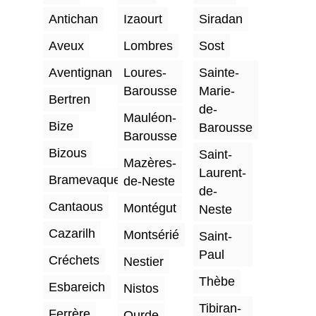
Antichan
Izaourt
Siradan
Aveux
Lombres
Sost
Aventignan
Loures-
Sainte-
Barousse
Marie-
Bertren
de-
Mauléon-
Bize
Barousse
Barousse
Bizous
Saint-
Mazères-
Laurent-
Bramevaque
de-Neste
de-
Cantaous
Montégut
Neste
Cazarilh
Montsérié
Saint-
Paul
Créchets
Nestier
Thèbe
Esbareich
Nistos
Tibiran-
Ferrère
Ourde