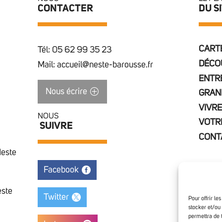
CONTACTER
DU S
CARTE
Tél: 05 62 99 35 23
DÉCO
Mail: accueil@neste-barousse.fr
ENTR
Nous écrire
GRAN
VIVRE
NOUS
VOTR
SUIVRE
CONT
Neste
Facebook
este
Twitter
Pour offrir le
stocker et/ou
permettra de 