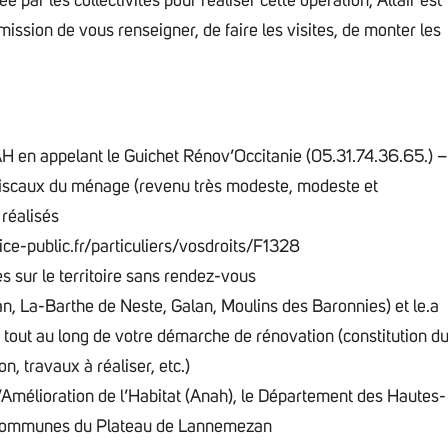
par les collectivités pour réaliser cette opération, Altaïr est
 mission de vous renseigner, de faire les visites, de monter les
OPAH en appelant le Guichet Rénov’Occitanie (05.31.74.36.65.) 
fiscaux du ménage (revenu très modeste, modeste et
 réalisés
vice-public.fr/particuliers/vosdroits/F1328
 sur le territoire sans rendez-vous
, La-Barthe de Neste, Galan, Moulins des Baronnies) et le.a
 tout au long de votre démarche de rénovation (constitution d
, travaux à réaliser, etc.)
l’Amélioration de l’Habitat (Anah), le Département des Hautes-
 Communes du Plateau de Lannemezan