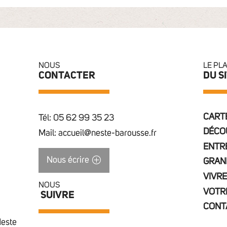
NOUS
LE PL
CONTACTER
DU S
CARTE
Tél: 05 62 99 35 23
DÉCO
Mail: accueil@neste-barousse.fr
ENTR
Nous écrire
GRAN
VIVRE
NOUS
VOTR
SUIVRE
CONT
Neste