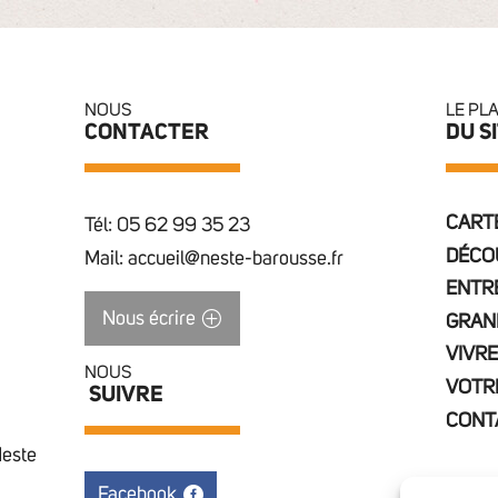
NOUS
LE PL
CONTACTER
DU S
CARTE
Tél: 05 62 99 35 23
DÉCO
Mail: accueil@neste-barousse.fr
ENTR
Nous écrire
GRAN
VIVRE
NOUS
VOTR
SUIVRE
CONT
Neste
Facebook