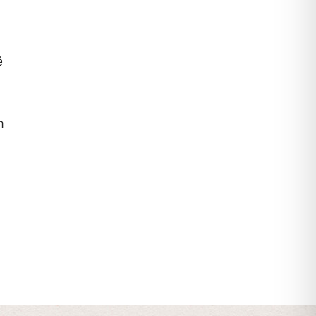
a
é
n