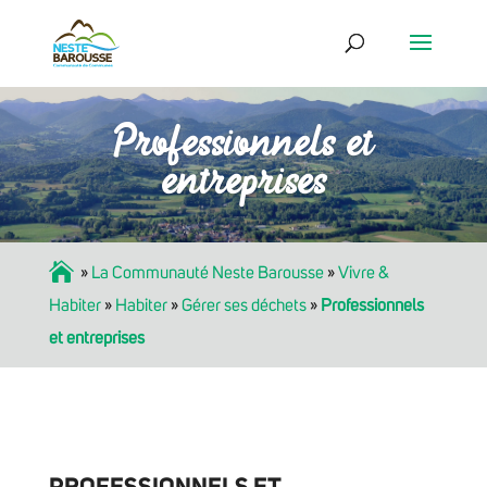
Professionnels et
entreprises
Accueil
»
La Communauté Neste Barousse
»
Vivre &
Habiter
»
Habiter
»
Gérer ses déchets
»
Professionnels
et entreprises