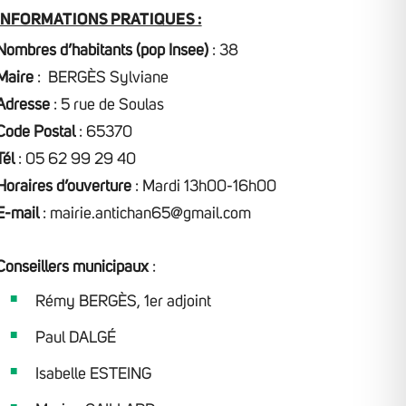
INFORMATIONS PRATIQUES :
Nombres d’habitants (pop Insee)
: 38
Maire
: BERGÈS Sylviane
Adresse
:
5 rue de Soulas
Code Postal
: 65370
Tél
: 05 62 99 29 40
Horaires d’ouverture
: Mardi 13h00-16h00
E-mail
: mairie.antichan65@gmail.com
Conseillers municipaux
:
Rémy BERGÈS, 1er adjoint
Paul DALGÉ
Isabelle ESTEING