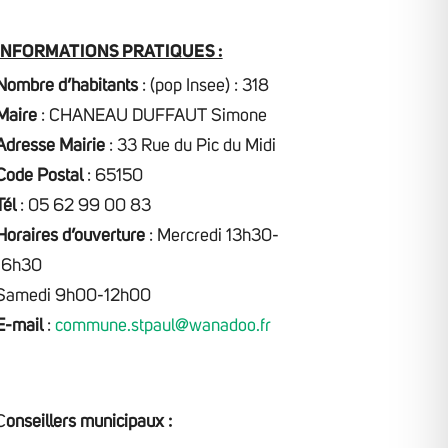
INFORMATIONS PRATIQUES :
Nombre d’habitants
: (pop Insee) : 318
Maire
:
CHANEAU DUFFAUT Simone
Adresse Mairie
: 33 Rue du Pic du Midi
Code Postal
: 65150
Tél
: 05 62 99 00 83
Horaires d’ouverture
:
Mercredi 13h30-
16h30
Samedi 9h00-12h00
E-mail
:
commune.stpaul@wanadoo.fr
C
onseillers municipaux :