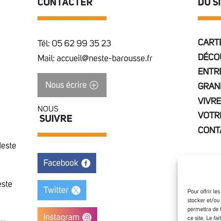
CONTACTER
DU S
CARTE
Tél: 05 62 99 35 23
DÉCO
Mail: accueil@neste-barousse.fr
ENTR
Nous écrire
GRAN
VIVRE
NOUS
VOTR
SUIVRE
CONT
Neste
Facebook
este
Twitter
Pour offrir le
stocker et/ou
permettra de 
Instagram
ce site. Le fa