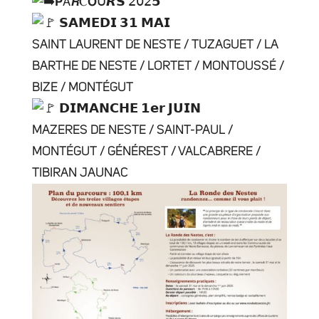
𝝦𝖠𝙍Ⲥ𝝤ꓴ𝙍𝗦 𝟤𝟢𝟤𝟱
𝗦𝗔𝗠𝗘𝗗𝗜 𝟯𝟭 𝗠𝗔𝗜
SAINT LAURENT DE NESTE / TUZAGUET / LA
BARTHE DE NESTE / LORTET / MONTOUSSÉ /
BIZE / MONTÉGUT
𝗗𝗜𝗠𝗔𝗡𝗖𝗛𝗘 𝟭𝗲𝗿 𝗝𝗨𝗜𝗡
MAZERES DE NESTE / SAINT-PAUL /
MONTÉGUT / GÉNÉREST / VALCABRERE /
TIBIRAN JAUNAC