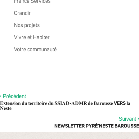
France Services
Grandir
Nos projets
Vivre et Habiter
Votre communauté
‹
Précédent
𝐄𝐱𝐭𝐞𝐧𝐬𝐢𝐨𝐧 𝐝𝐮 𝐭𝐞𝐫𝐫𝐢𝐭𝐨𝐢𝐫𝐞 𝐝𝐮 𝐒𝐒𝐈𝐀𝐃-𝐀𝐃𝐌𝐑 𝐝𝐞 𝐁𝐚𝐫𝐨𝐮𝐬𝐬𝐞 VERS 𝐥𝐚
𝐍𝐞𝐬𝐭𝐞
›
Suivant
NEWSLETTER PYRÉ’NESTE BAROUSSE