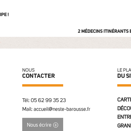
PE !
2 MÉDECINS ITINÉRANTS
NOUS
LE PL
CONTACTER
DU S
CARTE
Tél: 05 62 99 35 23
DÉCO
Mail: accueil@neste-barousse.fr
ENTR
Nous écrire
GRAN