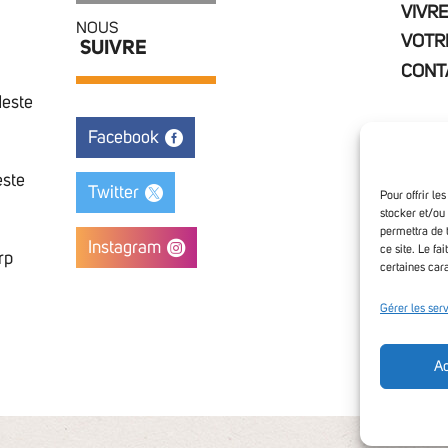
VIVRE
NOUS
VOTR
SUIVRE
CONT
Neste
Facebook
este
Twitter
Pour offrir le
stocker et/ou
permettra de 
Instagram
ce site. Le fa
rp
certaines cara
Access
Gérer les ser
Ac