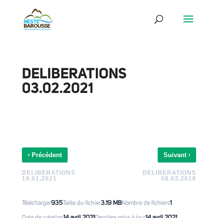
DELIBERATIONS
03.02.2021
‹
›
Précédent
Suivant
DELIBERATIONS
DELIBERATIONS
19.01.2021
08.03.2019
Télécharger
935
Taille du fichier
3.19 MB
Nombre de fichiers
1
Date de création
14 avril 2021
Dernière mise à jour
14 avril 2021