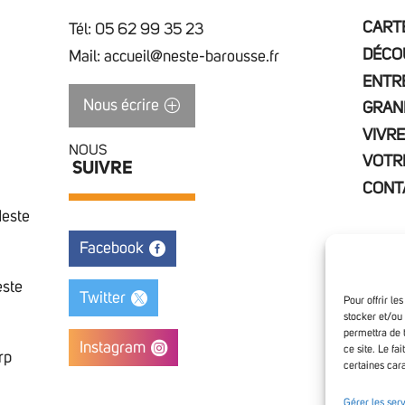
CARTE
Tél: 05 62 99 35 23
DÉCO
Mail: accueil@neste-barousse.fr
ENTR
Nous écrire
GRAN
VIVRE
NOUS
VOTR
SUIVRE
CONT
Neste
Facebook
este
Twitter
Pour offrir le
stocker et/ou
permettra de 
Instagram
ce site. Le fa
rp
certaines cara
Access
Gérer les ser