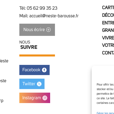
CARTE
Tél: 05 62 99 35 23
DÉCO
Mail: accueil@neste-barousse.fr
ENTR
Nous écrire
GRAN
VIVRE
NOUS
VOTR
SUIVRE
CONT
Neste
Facebook
este
Twitter
Pour offrir le
stocker et/ou
permettra de 
Instagram
ce site. Le fa
rp
certaines cara
Access
Gérer les ser