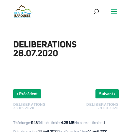
DELIBERATIONS
28.07.2020
‹
›
Précédent
Suivant
DELIBERATIONS
DELIBERATIONS
28.05.2020
29.09.2020
Télécharger
948
Taille du fichier
4.26 MB
Nombre de fichiers
1
Date de création
14 avril 2021
Dernière mise à jour
14 avril 2021