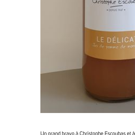
Un grand bravo à
Christophe Escoubas
et 