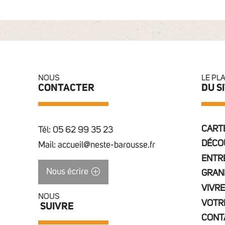
NOUS
LE PL
CONTACTER
DU S
CARTE
Tél: 05 62 99 35 23
DÉCO
Mail: accueil@neste-barousse.fr
ENTR
Nous écrire
GRAN
VIVRE
NOUS
VOTR
SUIVRE
CONT