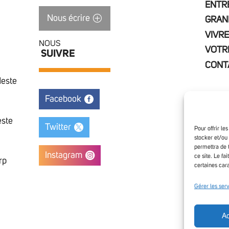
ENTR
Nous écrire
GRAN
VIVRE
NOUS
VOTR
SUIVRE
CONT
Neste
Facebook
este
Twitter
Pour offrir le
stocker et/ou
permettra de 
Instagram
ce site. Le fa
rp
certaines cara
Access
Gérer les ser
Ac