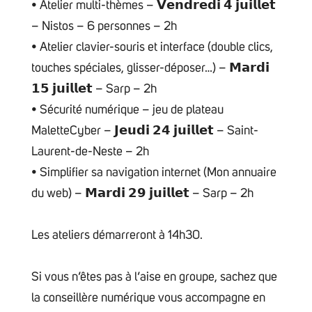
• Atelier multi-thèmes – 𝗩𝗲𝗻𝗱𝗿𝗲𝗱𝗶 𝟰 𝗷𝘂𝗶𝗹𝗹𝗲𝘁
– Nistos – 6 personnes – 2h
• Atelier clavier-souris et interface (double clics,
touches spéciales, glisser-déposer…) – 𝗠𝗮𝗿𝗱𝗶
𝟭𝟱 𝗷𝘂𝗶𝗹𝗹𝗲𝘁 – Sarp – 2h
• Sécurité numérique – jeu de plateau
MaletteCyber – 𝗝𝗲𝘂𝗱𝗶 𝟮𝟰 𝗷𝘂𝗶𝗹𝗹𝗲𝘁 – Saint-
Laurent-de-Neste – 2h
• Simplifier sa navigation internet (Mon annuaire
du web) – 𝗠𝗮𝗿𝗱𝗶 𝟮𝟵 𝗷𝘂𝗶𝗹𝗹𝗲𝘁 – Sarp – 2h
Les ateliers démarreront à 14h30.
Si vous n’êtes pas à l’aise en groupe, sachez que
la conseillère numérique vous accompagne en