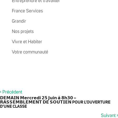
Entreprendre et travailler
France Services
Grandir
Nos projets
Vivre et Habiter
Votre communauté
‹
Précédent
𝗗𝗘𝗠𝗔𝗜𝗡 𝗠𝗲𝗿𝗰𝗿𝗲𝗱𝗶 𝟮𝟱 𝗝𝘂𝗶𝗻 𝗮̀ 𝟴𝗵𝟯𝟬 –
𝗥𝗔𝗦𝗦𝗘𝗠𝗕𝗟𝗘𝗠𝗘𝗡𝗧 𝗗𝗘 𝗦𝗢𝗨𝗧𝗜𝗘𝗡 POUR L’OUVERTURE
D’UNE CLASSE
›
Suivant