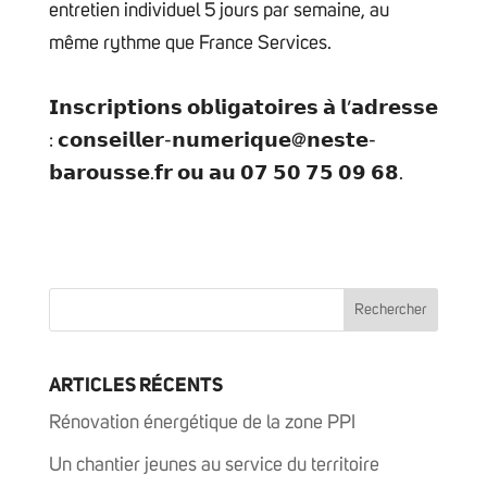
entretien individuel 5 jours par semaine, au
même rythme que France Services.
𝗜𝗻𝘀𝗰𝗿𝗶𝗽𝘁𝗶𝗼𝗻𝘀 𝗼𝗯𝗹𝗶𝗴𝗮𝘁𝗼𝗶𝗿𝗲𝘀 𝗮̀ 𝗹’𝗮𝗱𝗿𝗲𝘀𝘀𝗲
: 𝗰𝗼𝗻𝘀𝗲𝗶𝗹𝗹𝗲𝗿-𝗻𝘂𝗺𝗲𝗿𝗶𝗾𝘂𝗲@𝗻𝗲𝘀𝘁𝗲-
𝗯𝗮𝗿𝗼𝘂𝘀𝘀𝗲.𝗳𝗿 𝗼𝘂 𝗮𝘂 𝟬𝟳 𝟱𝟬 𝟳𝟱 𝟬𝟵 𝟲𝟴.
ARTICLES RÉCENTS
Rénovation énergétique de la zone PPI
Un chantier jeunes au service du territoire