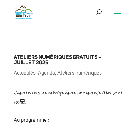
ATELIERS NUMÉRIQUES GRATUITS –
JUILLET 2025
Actualités
,
Agenda
,
Ateliers numériques
𝓛𝓮𝓼 𝓪𝓽𝓮𝓵𝓲𝓮𝓻𝓼 𝓷𝓾𝓶𝓮́𝓻𝓲𝓺𝓾𝓮𝓼 𝓭𝓾 𝓶𝓸𝓲𝓼 𝓭𝓮 𝓳𝓾𝓲𝓵𝓵𝓮𝓽 𝓼𝓸𝓷𝓽
𝓵𝓪̀ 💻
Au programme :