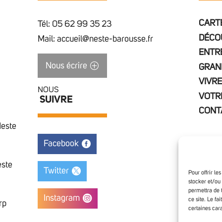
CARTE
Tél: 05 62 99 35 23
DÉCO
Mail: accueil@neste-barousse.fr
ENTR
Nous écrire
GRAN
VIVRE
NOUS
VOTR
SUIVRE
CONT
Neste
Facebook
este
Twitter
Pour offrir le
stocker et/ou
permettra de 
Instagram
ce site. Le fa
rp
certaines cara
Access