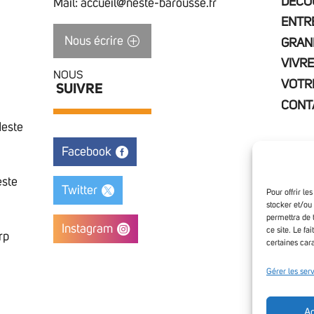
DÉCO
Mail: accueil@neste-barousse.fr
ENTR
Nous écrire
GRAN
VIVRE
NOUS
VOTR
SUIVRE
CONT
Neste
Facebook
este
Twitter
Pour offrir le
stocker et/ou
permettra de 
Instagram
ce site. Le fa
rp
certaines cara
Access
Gérer les ser
Ac