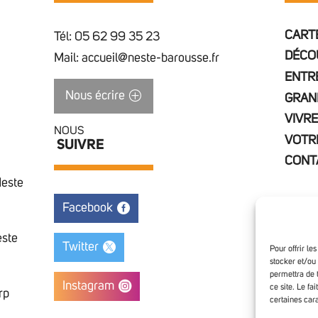
CARTE
Tél: 05 62 99 35 23
DÉCO
Mail: accueil@neste-barousse.fr
ENTR
Nous écrire
GRAN
VIVRE
NOUS
VOTR
SUIVRE
CONT
Neste
Facebook
este
Twitter
Pour offrir le
stocker et/ou
permettra de 
Instagram
ce site. Le fa
rp
certaines cara
Access